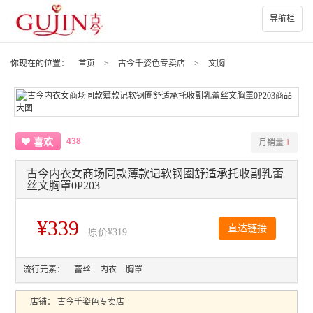
导航栏
你现在的位置：
首页
>
古今千姿色专卖店
>
文胸
438
喜欢
月销量
1
古今内衣女商场同款薄款记软钢圈舒适承托收副乳蕾
丝文胸罩0P203
¥339
直达链接
原价
¥319
流行元素：
蕾丝
内衣
胸罩
店铺：
古今千姿色专卖店