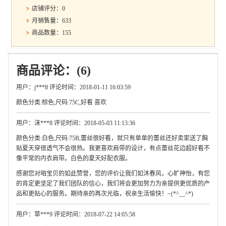
店铺评分：0
月销售量：633
商品数量：155
商品评论：(6)
用户：j***8 评论时间：2018-01-11 16:03:59
颜色分类:棕色;尺码:75C,好看 喜欢
用户：沫***8 评论时间：2018-05-03 11:13:36
颜色分类:白色;尺码:75B,蕾丝很好看，就只有单单的蕾丝还好卖家送了胸
贴夏天穿很透气不会很热。我更喜欢肩带的设计，有点蕾丝花边超好看不
像平常的内衣肩带。白色的夏天好配衣服。
感谢您对咱宝贝的如此赞誉，您的评价让我们如沐春风，心旷神怡，有您
的肯定更坚定了我们团队的信心，我们将会更加努力为亲提供更优质的产
品和更贴心的服务。期待亲的再次光临，祝亲生活愉快！~(*^__^*)
用户：草***9 评论时间：2018-07-22 14:05:58