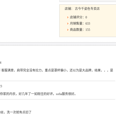
店铺：
古今千姿色专卖店
店铺评分：0
月销售量：633
商品数量：155
4
怎么样 客服满意，肩带完全没有拉力，重点是罩杯偏小，还以为是大品牌，结果，，，是
23
穿的你家的内衣，好几年了一如既往的好评。sofia服务很好。
易勾丝，洗一次就有点旧了