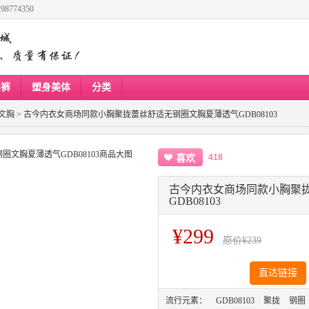
8774350
内裤
塑身美体
分类
文胸
>
古今内衣女商场同款小胸聚拢蕾丝舒适无钢圈文胸夏薄透气GDB08103
418
喜欢
古今内衣女商场同款小胸聚
GDB08103
¥299
原价
¥239
直达链接
流行元素：
GDB08103
聚拢
钢圈