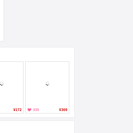
¥172
435
¥369