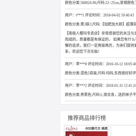
颜色分类:560024-90;尺码:22~25cm,发错颜色
用户：t***1 评论时间：2018-04-02 10:40:43
颜色分类:黑3肤3;尺码:【加肥加大款】超
【南极人樱玛专卖店】非常感谢您的关注与
而成的，质量都是有保证的， 如果您有什
懈的追求，我们一定再接再厉，为亲们提供
系，欢迎您下次光临！
用户：李***8 评论时间：2016-10-12 18:05:4
颜色分类:混色5双装;尺码:均码,东西很好好
用户：李***2 评论时间：2018-01-31 12:41:2
颜色分类:男黑色;尺码:L,很合身，送的袜子
推荐商品排行榜