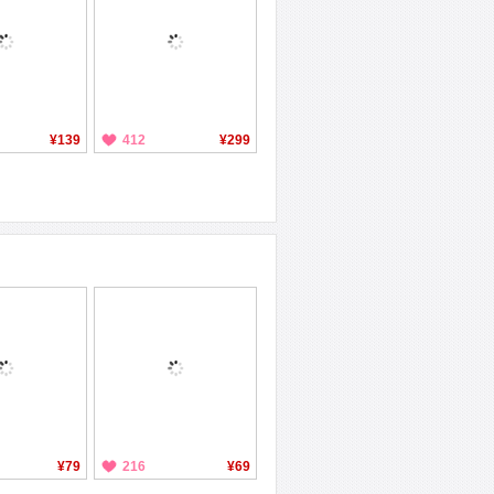
¥139
412
¥299
¥79
216
¥69