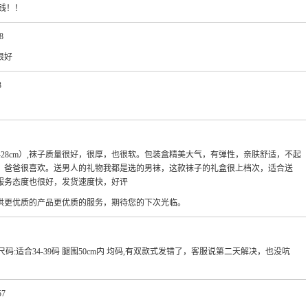
价钱！！
8
很好
3
26-28cm）,袜子质量很好，很厚，也很软。包装盒精美大气，有弹性，亲肤舒适，不起
，爸爸很喜欢。送男人的礼物我都是选的男袜，这款袜子的礼盒很上档次，适合送
服务态度也很好，发货速度快，好评
供更优质的产品更优质的服务，期待您的下次光临。
码:适合34-39码 腿围50cm内 均码,有双款式发错了，客服说第二天解决，也没吭
57