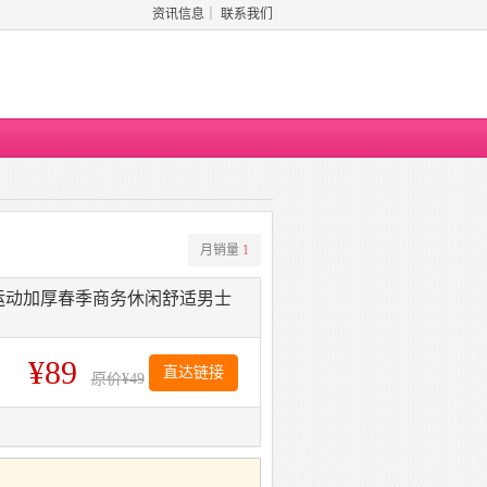
资讯信息
｜
联系我们
月销量
1
运动加厚春季商务休闲舒适男士
¥89
直达链接
原价
¥49