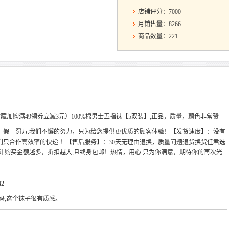
店铺评分：7000
月销售量：8266
商品数量：221
（收藏加购满49领券立减3元）100%棉男士五指袜【5双装】,正品，质量，颜色非常赞
，假一罚万.我们不懈的努力，只为给您提供更优质的顾客体验！【发货速度】：没有
们只合作高效率的快递.！【售后服务】：30天无理由退换，质量问题退货换货任君选
计购买金额越多，折扣越大,且终身包邮！热情，用心.只为你满意，期待你的再次光
42
均码,这个袜子很有质感。