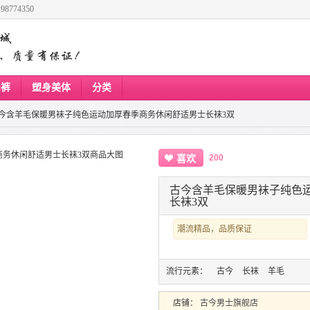
8774350
内裤
塑身美体
分类
今含羊毛保暖男袜子纯色运动加厚春季商务休闲舒适男士长袜3双
200
喜欢
古今含羊毛保暖男袜子纯色
长袜3双
潮流精品，品质保证
流行元素：
古今
长袜
羊毛
店铺：
古今男士旗舰店