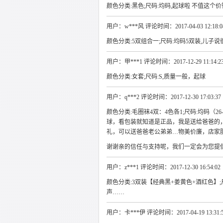
颜色分类:黑色;尺码:均码,起球啦 不值这个
用户：w***风 评论时间：2017-04-03 12:18:0
颜色分类:5双组合一;尺码:均码5双装,儿子说
用户：甲***1 评论时间：2017-12-29 11:14:2
颜色分类:女套;尺码:S,质量一般，起球
用户：q***2 评论时间：2017-12-30 17:03:37
颜色分类:毛圈袜4双：4色各1;尺码:均码（
球，看包装就知道是正品，我是送给爸爸的
礼，可以送爸爸老公弟弟…物美价廉，店家
谢谢亲的信任与支持呢，我们一定会为您提
用户：z***1 评论时间：2017-12-30 16:54:02
颜色分类:3双装【经典黑+姜黄色+酒红色】;尺
声……
用户：卡***伊 评论时间：2017-04-19 13:31: