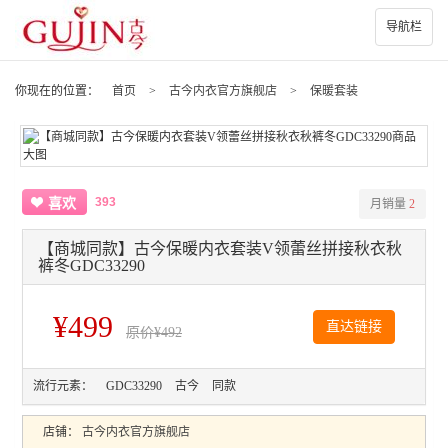
导航栏
你现在的位置：
首页
>
古今内衣官方旗舰店
>
保暖套装
393
喜欢
月销量
2
【商城同款】古今保暖内衣套装V领蕾丝拼接秋衣秋
裤冬GDC33290
¥499
直达链接
原价
¥492
流行元素：
GDC33290
古今
同款
店铺：
古今内衣官方旗舰店