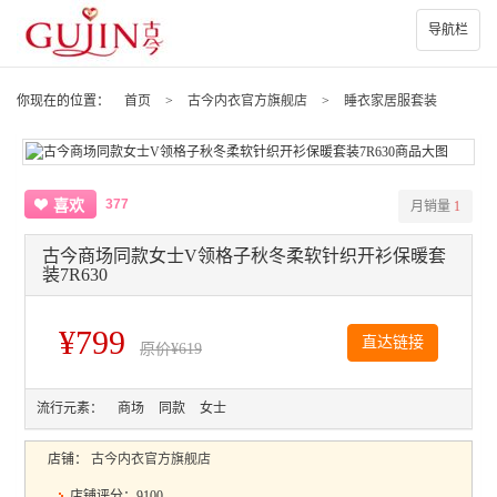
导航栏
你现在的位置：
首页
>
古今内衣官方旗舰店
>
睡衣家居服套装
377
喜欢
月销量
1
古今商场同款女士V领格子秋冬柔软针织开衫保暖套
装7R630
¥799
直达链接
原价
¥619
流行元素：
商场
同款
女士
店铺：
古今内衣官方旗舰店
店铺评分：9100