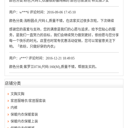
颜色分类:粉色;尺码:L,衣服很舒服纯棉的 颜色也很漂亮 样式很少女
用户：w***6 评论时间：2016-09-06 17:45:10
颜色分类:浅粉圆点;尺码:L,质量不错，在店家买过很多次啦，下次继续
感谢您的喜爱与支持，您的满意是我们的心愿与追求，给予您贴心的服
务，是我们一直努力的目标，我们会继续努力做到更好，依纷愿与您分享
每一个快乐的时光。店里也时常有优惠活动促销，您可以常留意关注下
哟。「依纷，只做好穿的内衣」
用户：z***7 评论时间：2016-12-21 18:49:05
颜色分类:紫罗兰0736;尺码:160(M),质量不错，帮朋友买的。
店铺分类
文胸文胸
家居服睡衣/家居服套装
内裤
保暖内衣保暖套装
保暖内衣保暖上装