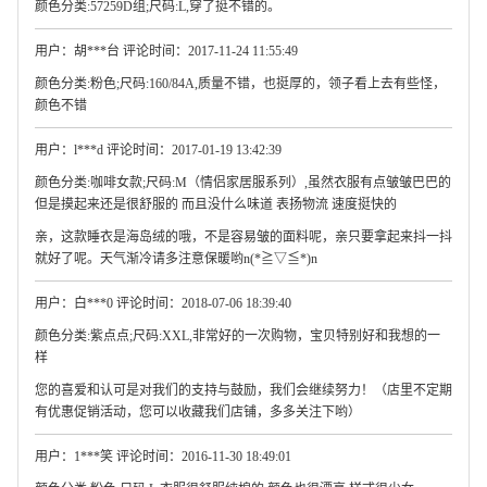
颜色分类:57259D组;尺码:L,穿了挺不错的。
用户：胡***台 评论时间：2017-11-24 11:55:49
颜色分类:粉色;尺码:160/84A,质量不错，也挺厚的，领子看上去有些怪，
颜色不错
用户：l***d 评论时间：2017-01-19 13:42:39
颜色分类:咖啡女款;尺码:M（情侣家居服系列）,虽然衣服有点皱皱巴巴的
但是摸起来还是很舒服的 而且没什么味道 表扬物流 速度挺快的
亲，这款睡衣是海岛绒的哦，不是容易皱的面料呢，亲只要拿起来抖一抖
就好了呢。天气渐冷请多注意保暖哟n(*≧▽≦*)n
用户：白***0 评论时间：2018-07-06 18:39:40
颜色分类:紫点点;尺码:XXL,非常好的一次购物，宝贝特别好和我想的一
样
您的喜爱和认可是对我们的支持与鼓励，我们会继续努力！（店里不定期
有优惠促销活动，您可以收藏我们店铺，多多关注下哟）
用户：1***笑 评论时间：2016-11-30 18:49:01