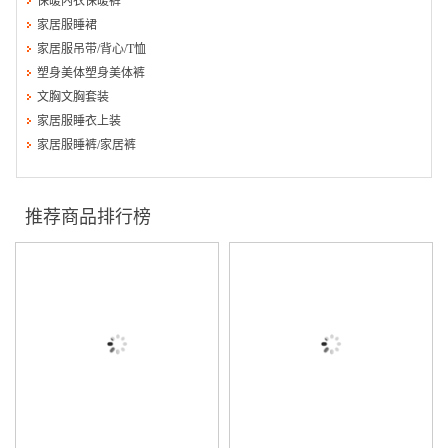
保暖内衣保暖裤
家居服睡裙
家居服吊带/背心/T恤
塑身美体塑身美体裤
文胸文胸套装
家居服睡衣上装
家居服睡裤/家居裤
推荐商品排行榜