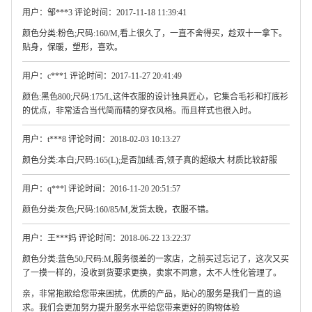
用户：邹***3 评论时间：2017-11-18 11:39:41
颜色分类:粉色;尺码:160/M,看上很久了，一直不舍得买，趁双十一拿下。
贴身，保暖，塑形，喜欢。
用户：c***1 评论时间：2017-11-27 20:41:49
颜色:黑色800;尺码:175/L,这件衣服的设计独具匠心，它集合毛衫和打底衫
的优点，非常适合当代简而精的穿衣风格。而且样式也很入时。
用户：t***8 评论时间：2018-02-03 10:13:27
颜色分类:本白;尺码:165(L);是否加绒:否,领子真的超级大 材质比较舒服
用户：q***l 评论时间：2016-11-20 20:51:57
颜色分类:灰色;尺码:160/85/M,发货太晚，衣服不错。
用户：王***妈 评论时间：2018-06-22 13:22:37
颜色分类:蓝色50;尺码:M,服务很差的一家店，之前买过忘记了，这次又买
了一摸一样的，没收到货要求更换，卖家不同意，太不人性化管理了。
亲，非常抱歉给您带来困扰，优质的产品，贴心的服务是我们一直的追
求。我们会更加努力提升服务水平给您带来更好的购物体验