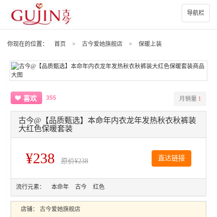
导航栏
你现在的位置：
首页
>
古今爱她旗舰店
>
保暖上装
355
喜欢
月销量
1
古今@【品质甄选】本命年内衣龙年发热秋衣秋裤装
大红色保暖套装
¥238
直达链接
原价
¥238
流行元素：
本命年
古今
红色
店铺：
古今爱她旗舰店